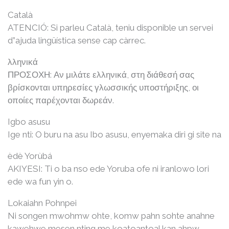
Català
ATENCIÓ: Si parleu Català, teniu disponible un servei
d”ajuda lingüística sense cap càrrec.
λληνικά
ΠΡΟΣΟΧΗ: Αν μιλάτε ελληνικά, στη διάθεσή σας
βρίσκονται υπηρεσίες γλωσσικής υποστήριξης, οι
οποίες παρέχονται δωρεάν.
Igbo asusu
Ige nti: O buru na asu Ibo asusu, enyemaka diri gi site na
èdè Yorùbá
AKIYESI: Ti o ba nso ede Yoruba ofe ni iranlowo lori
ede wa fun yin o.
Lokaiahn Pohnpei
Ni songen mwohmw ohte, komw pahn sohte anahne
kawehwe mesen nting me koatoantoal kan ahpw