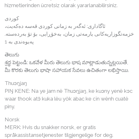
hizmetlerinden ücretsiz olarak yararlanabilirsiniz.
کوردی
ئاگاداری: ئەگەر بە زمانی کوردی قەسە دەکەیت،
خزمەتگوزاریەکانی یارمەتی زمان، بەخۆڕایی، بۆ تۆ بەردەستە.
پەیوەندی بە 1
తెలుగు
శ్రద్ధ పెట్టండి: ఒకవేళ మీరు తెలుగు భాష మాట్లాడుతున్నట్లయితే,
మీ కొరకు తెలుగు భాషా సహాయక సేవలు ఉచితంగా లభిస్తాయి.
Thuɔŋjaŋ
PIŊ KENE: Na ye jam në Thuɔŋjaŋ, ke kuɔny yenë kɔc
waar thook atɔ̈ kuka lëu yök abac ke cïn wënh cuatë
piny.
Norsk
MERK: Hvis du snakker norsk, er gratis
språkassistansetjenester tilgjengelige for deg.