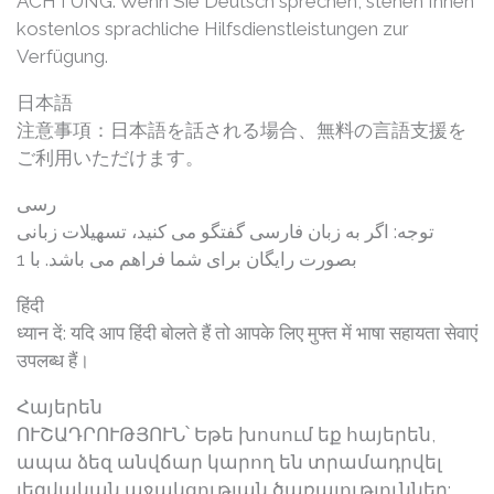
ACHTUNG: Wenn Sie Deutsch sprechen, stehen Ihnen
kostenlos sprachliche Hilfsdienstleistungen zur
Verfügung.
日本語
注意事項：日本語を話される場合、無料の言語支援を
ご利用いただけます。
رسی
توجه: اگر به زبان فارسی گفتگو می کنید، تسهیلات زبانی
بصورت رایگان برای شما فراهم می باشد. با 1
हिंदी
ध्यान दें: यदि आप हिंदी बोलते हैं तो आपके लिए मुफ्त में भाषा सहायता सेवाएं
उपलब्ध हैं।
Հայերեն
ՈՒՇԱԴՐՈՒԹՅՈՒՆ՝ Եթե խոսում եք հայերեն,
ապա ձեզ անվճար կարող են տրամադրվել
լեզվական աջակցության ծառայություններ: