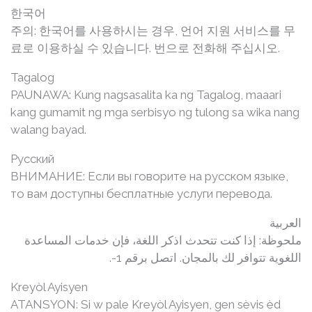
한국어
주의: 한국어를 사용하시는 경우, 언어 지원 서비스를 무
료로 이용하실 수 있습니다. 번으로 전화해 주십시오.
Tagalog
PAUNAWA: Kung nagsasalita ka ng Tagalog, maaari
kang gumamit ng mga serbisyo ng tulong sa wika nang
walang bayad.
Русский
ВНИМАНИЕ: Если вы говорите на русском языке,
то вам доступны бесплатные услуги перевода.
العربية
ملحوظة: إذا كنت تتحدث اذكر اللغة، فإن خدمات المساعدة
اللغوية تتوافر لك بالمجان. اتصل برقم 1-.
Kreyòl Ayisyen
ATANSYON: Si w pale Kreyòl Ayisyen, gen sèvis èd