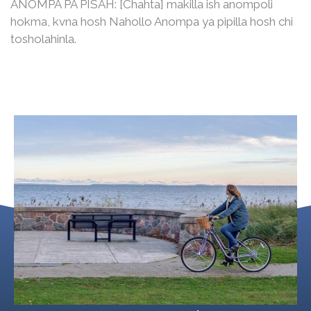
ANOMPA PA PISAH: [Chahta] makilla ish anompoli
hokma, kvna hosh Nahollo Anompa ya pipilla hosh chi
tosholahinla.