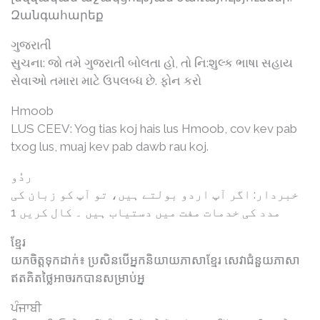
Զանգահարեք
ગુજરાતી
સુચના: જો તમે ગુજરાતી બોલતા હો, તો નિ:શુલ્ક ભાષા સહાય
સેવાઓ તમારા માટે ઉપલબ્ધ છે. ફોન કરો
Hmoob
LUS CEEV: Yog tias koj hais lus Hmoob, cov kev pab
txog lus, muaj kev pab dawb rau koj.
ردُو
خبردار: اگر آپ اردو بولتے ہیں، تو آپ کو زبان کی
مدد کی خدمات مفت میں دستیاب ہیں ۔ کال کریں 1
ខ្មែរ
យកចិត្តទុកដាក់៖ ប្រសិនបើអ្នកនិយាយភាសាខ្មែរ សេវាជំនួយភាសា
ឥតគិតថ្លៃអាចរកបានសម្រាប់អ្ន
ਪੰਜਾਬੀ