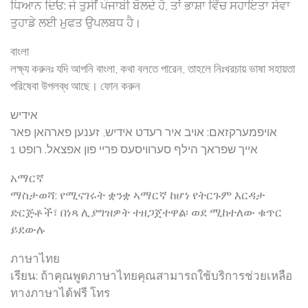
ਧਿਆਨ ਦਿਓ: ਜੇ ਤੁਸੀਂ ਪੰਜਾਬੀ ਬੋਲਦੇ ਹੋ, ਤਾਂ ਭਾਸ਼ਾ ਵਿੱਚ ਸਹਾਇਤਾ ਸੇਵਾ
ਤੁਹਾਡੇ ਲਈ ਮੁਫਤ ਉਪਲਬਧ ਹੈ।
বাংলা
লক্ষ্য করুনঃ যদি আপনি বাংলা, কথা বলতে পারেন, তাহলে নিঃখরচায় ভাষা সহায়তা
পরিষেবা উপলব্ধ আছে। ফোন করুন
אידיש
אויפמערקזאם: אויב איר רעדט אידיש, זענען פארהאן פאר
אייך שפראך הילף סערוויסעס פריי פון אפצאל. רופט 1
አማርኛ
ማስታወሻ: የሚናገሩት ቋንቋ ኣማርኛ ከሆነ የትርጉም እርዳታ
ድርጅቶች፣ በነጻ ሊያግዝዎት ተዘጋጀተዋል፡ ወደ ሚከተለው ቁጥር
ይደውሉ
ภาษาไทย
เรียน: ถ้าคุณพูดภาษาไทยคุณสามารถใช้บริการช่วยเหลือ
ทางภาษาได้ฟรี โทร