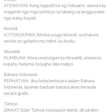
ATENSYON: Kung nagsulti ka og Cebuano, aduna kay
magamit nga mga serbisyo sa tabang sa lengguwahe,
nga walay bayad.
Ikirundi
ICITONDERWA: Nimba uvuga Ikirundi, uzohabwa
serivisi zo gufasha mu ndimi, ku buntu.
Kiswahili
KUMBUKA: Ikiwa unazungumza Kiswahili, unaweza
kupata, huduma za lugha, bila malipo.
Bahasa Indonesia
PERHATIAN: Jika Anda berbicara dalam Bahasa
Indonesia, layanan bantuan bahasa akan tersedia
secara gratis.
Türkçe
DİKKAT: Eğer Türkçe konuşuyor iseniz, dil yardımı