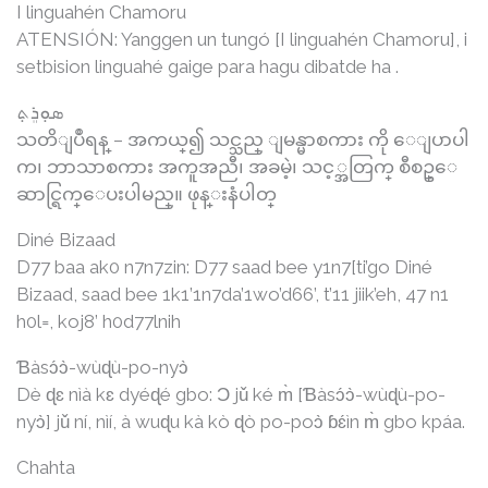
I linguahén Chamoru
ATENSIÓN: Yanggen un tungó [I linguahén Chamoru], i
setbision linguahé gaige para hagu dibatde ha .
ܣܘܼܪܸܬ݂
သတိျပဳရန္ – အကယ္၍ သင္သည္ ျမန္မာစကား ကို ေျပာပါ
က၊ ဘာသာစကား အကူအညီ၊ အခမဲ့၊ သင့္အတြက္ စီစဥ္ေ
ဆာင္ရြက္ေပးပါမည္။ ဖုန္းနံပါတ္
Diné Bizaad
D77 baa ak0 n7n7zin: D77 saad bee y1n7[ti’go Diné
Bizaad, saad bee 1k1’1n7da’1wo’d66’, t’11 jiik’eh, 47 n1
h0l=, koj8’ h0d77lnih
Ɓàsɔ́ɔ̀-wùɖù-po-nyɔ̀
Dè ɖɛ nìà kɛ dyéɖé gbo: Ɔ jǔ ké m̀ [Ɓàsɔ́ɔ̀-wùɖù-po-
nyɔ̀] jǔ ní, nìí, à wuɖu kà kò ɖò po-poɔ̀ ɓɛ́ìn m̀ gbo kpáa.
Chahta