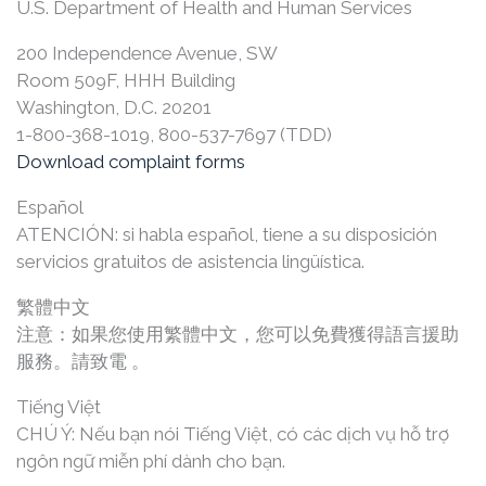
U.S. Department of Health and Human Services
200 Independence Avenue, SW
Room 509F, HHH Building
Washington, D.C. 20201
1-800-368-1019, 800-537-7697 (TDD)
Download complaint forms
Español
ATENCIÓN: si habla español, tiene a su disposición
servicios gratuitos de asistencia lingüística.
繁體中文
注意：如果您使用繁體中文，您可以免費獲得語言援助
服務。請致電 。
Tiếng Việt
CHÚ Ý: Nếu bạn nói Tiếng Việt, có các dịch vụ hỗ trợ
ngôn ngữ miễn phí dành cho bạn.