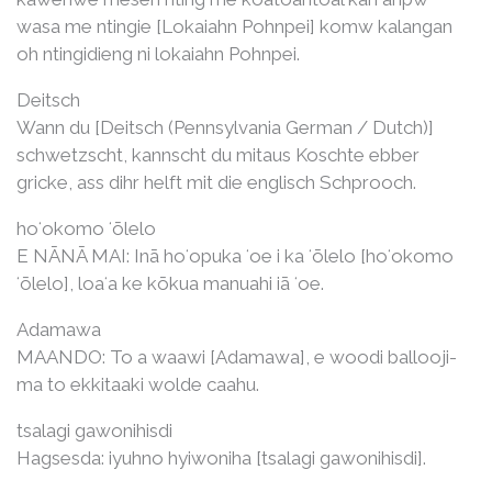
wasa me ntingie [Lokaiahn Pohnpei] komw kalangan
oh ntingidieng ni lokaiahn Pohnpei.
Deitsch
Wann du [Deitsch (Pennsylvania German / Dutch)]
schwetzscht, kannscht du mitaus Koschte ebber
gricke, ass dihr helft mit die englisch Schprooch.
hoʻokomo ʻōlelo
E NĀNĀ MAI: Inā hoʻopuka ʻoe i ka ʻōlelo [hoʻokomo
ʻōlelo], loaʻa ke kōkua manuahi iā ʻoe.
Adamawa
MAANDO: To a waawi [Adamawa], e woodi ballooji-
ma to ekkitaaki wolde caahu.
tsalagi gawonihisdi
Hagsesda: iyuhno hyiwoniha [tsalagi gawonihisdi].