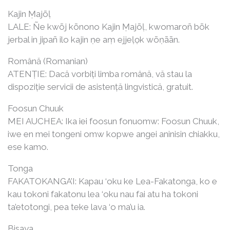
Kajin Ṃajōḷ
LALE: Ñe kwōj kōnono Kajin Ṃajōḷ, kwomaroñ bōk
jerbal in jipañ ilo kajin ṇe aṃ ejjeḷọk wōṇāān.
Română (Romanian)
ATENȚIE: Dacă vorbiți limba română, vă stau la
dispoziție servicii de asistență lingvistică, gratuit.
Foosun Chuuk
MEI AUCHEA: Ika iei foosun fonuomw: Foosun Chuuk,
iwe en mei tongeni omw kopwe angei aninisin chiakku,
ese kamo.
Tonga
FAKATOKANGA’I: Kapau ‘oku ke Lea-Fakatonga, ko e
kau tokoni fakatonu lea ‘oku nau fai atu ha tokoni
ta’etotongi, pea teke lava ‘o ma’u ia.
Bisaya